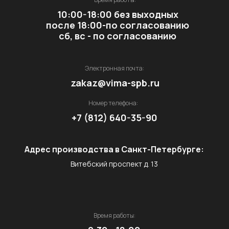
10:00-18:00 без выходных
после 18:00-по согласованию
сб, вс - по согласованию
Электронная почта:
zakaz@vima-spb.ru
Номер телефона:
Шикарная трехкомнатная квартира 85 кв.
Классическая небольшая
Классическая двухкомнатная
+7 (812) 640-35-90
м. правильной формы с двумя прихожими и
однокомнатная квартира
квартира 59 кв. м.
двумя остекленными балконами в ЖК
Адрес производства в Санкт-Петербурге:
1 КОМНАНТНАЯ КВ.
2 КОМНАТНАЯ КВ.
Витебский проспект д. 13
Время работы: