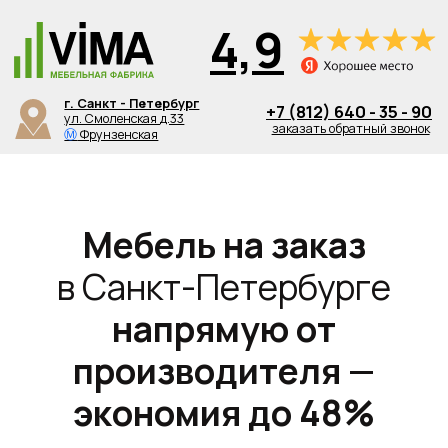
4,9
г. Санкт - Петербург
+7 (812) 640 - 35 - 90
ул. Смоленская д.33
заказать обратный звонок
Ⓜ
Фрунзенская
Мебель на заказ
в Санкт-Петербурге
напрямую от
производителя —
экономия до 48%
от салонных цен
| от проектирования до установки
Пройдите короткий квиз и
зафиксируйте
выгодную цену от производителя