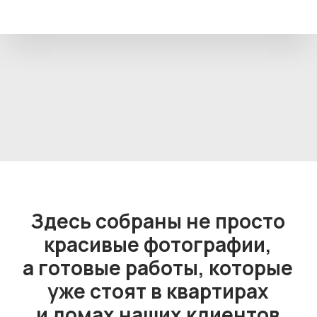
Получить расчет под мою
планировку
Спальни и функциональные
системы хранения
— Кровати с мягким изголовьем
— Тумбы, комоды, встроенные шкафы
— Продуманные решения для
хранения вещей