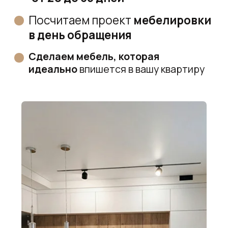
TV зона
Спальня
Кухни
Шкафы
Гардероб
Кабинеты
Шкафы